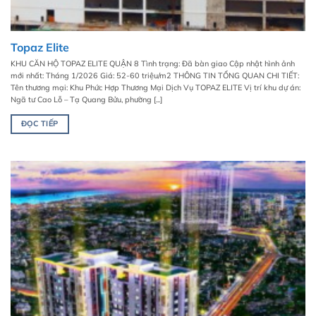
Topaz Elite
KHU CĂN HỘ TOPAZ ELITE QUẬN 8 Tình trạng: Đã bàn giao Cập nhật hình ảnh
mới nhất: Tháng 1/2026 Giá: 52-60 triệu/m2 THÔNG TIN TỔNG QUAN CHI TIẾT:
Tên thương mại: Khu Phức Hợp Thương Mại Dịch Vụ TOPAZ ELITE Vị trí khu dự án:
Ngã tư Cao Lỗ – Tạ Quang Bửu, phường [...]
ĐỌC TIẾP