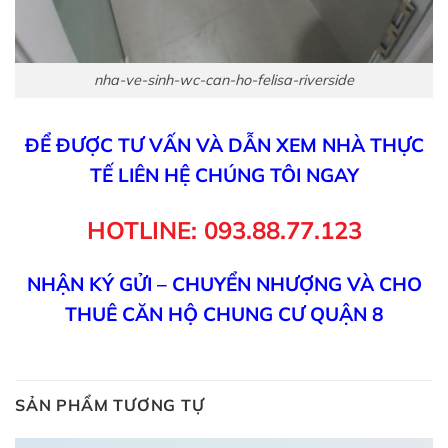
nha-ve-sinh-wc-can-ho-felisa-riverside
ĐỂ ĐƯỢC TƯ VẤN VÀ DẪN XEM NHÀ THỰC
TẾ LIÊN HỆ CHÚNG TÔI NGAY
HOTLINE: 093.88.77.123
NHẬN KÝ GỬI – CHUYỂN NHƯỢNG VÀ CHO
THUÊ CĂN HỘ
CHUNG CƯ QUẬN 8
SẢN PHẨM TƯƠNG TỰ