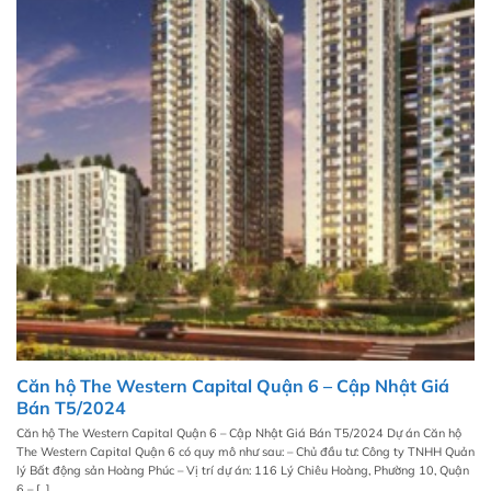
Căn hộ The Western Capital Quận 6 – Cập Nhật Giá
Bán T5/2024
Căn hộ The Western Capital Quận 6 – Cập Nhật Giá Bán T5/2024 Dự án Căn hộ
The Western Capital Quận 6 có quy mô như sau: – Chủ đầu tư: Công ty TNHH Quản
lý Bất động sản Hoàng Phúc – Vị trí dự án: 116 Lý Chiêu Hoàng, Phường 10, Quận
6 – [...]