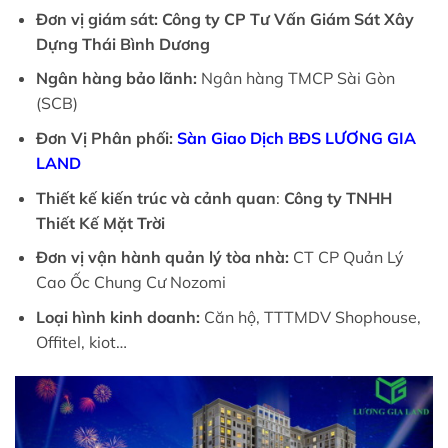
Đơn vị giám sát:
Công ty CP Tư Vấn Giám Sát Xây
Dựng Thái Bình Dương
Ngân hàng bảo lãnh:
Ngân hàng TMCP Sài Gòn
(SCB)
Đơn Vị Phân phối:
Sàn Giao Dịch BĐS LƯƠNG GIA
LAND
Thiết kế kiến trúc và cảnh quan
:
Công ty TNHH
Thiết Kế Mặt Trời
Đơn vị vận hành quản lý tòa nhà:
CT CP Quản Lý
Cao Ốc Chung Cư Nozomi
Loại hình kinh doanh:
Căn hộ, TTTMDV Shophouse,
Offitel, kiot…