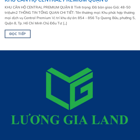
KHU CĂN HỘ CENTRAL PREMIUM QUẬN 8 Tình trạng: Đã bàn giao Giá: 48-50
triệu/m2 THÔNG TIN TỔNG QUAN CHI TIẾT: Tên thương mại: Khu phức hợp thương
mại dịch vụ Central Premium Vị trí khu dự án: 854 – 856 Tạ Quang Bửu, phường 5,
Quận 8, Tp. Hồ Chí Minh Chủ Đầu Tư: [...]
ĐỌC TIẾP