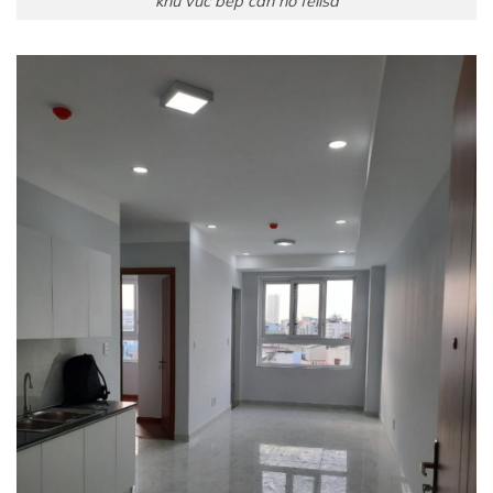
khu vuc bep can ho felisa