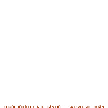
CHUỖI TIỆN ÍCH GIÁ
TRỊ CĂN HỘ FELISA RIVERSIDE QUẬN