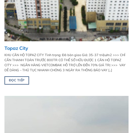
Topaz City
KHU CĂN HỘ TOPAZ CITY Tình trạng: Đã bàn giao Giá: 35-37 triệu/m2 >>> CHỈ
CẦN THANH TOÁN TRƯỚC 800TR CÓ THỂ SỞ HỮU ĐƯỢC 1 CĂN HỘ TOPAZ
CITY >>> NGÂN HÀNG VIETCOMBAK HỖ TRỢ LẾN ĐẾN 70% GIÁ TRỊ >>> VAY
DỄ DÀNG – THỦ TỤC NHANH CHÓNG 3 NGÀY RA THÔNG BÁO VAY [...]
ĐỌC TIẾP