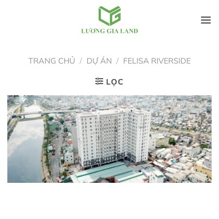
Bỏ
qua
TRANG CHỦ
/
DỰ ÁN
/
FELISA RIVERSIDE
nội
dung
LỌC