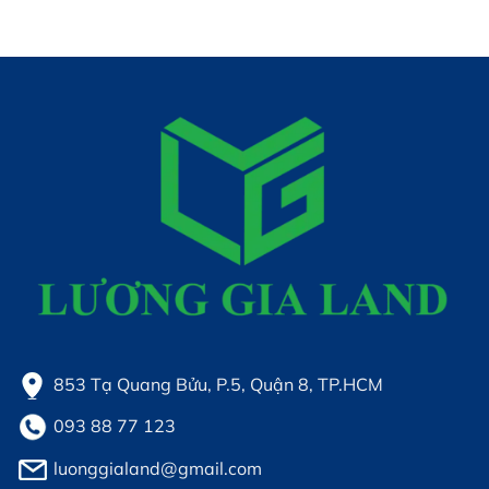
853 Tạ Quang Bửu, P.5, Quận 8, TP.HCM
093 88 77 123
luonggialand@gmail.com