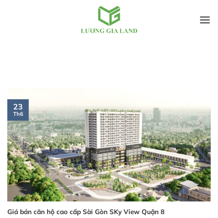
Bỏ
qua
nội
dung
23
Th6
Giá bán căn hộ cao cấp Sài Gòn SKy View Quận 8