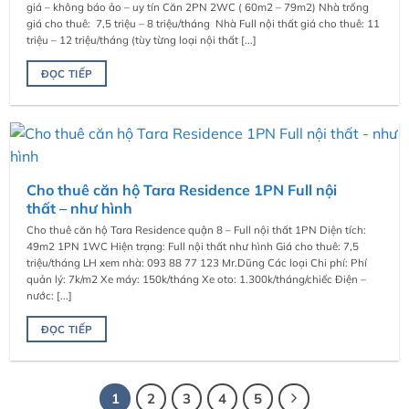
giá – không báo ảo – uy tín Căn 2PN 2WC ( 60m2 – 79m2) Nhà trống
giá cho thuê: 7,5 triệu – 8 triệu/tháng Nhà Full nội thất giá cho thuê: 11
triệu – 12 triệu/tháng (tùy từng loại nội thất [...]
ĐỌC TIẾP
Cho thuê căn hộ Tara Residence 1PN Full nội
thất – như hình
Cho thuê căn hộ Tara Residence quận 8 – Full nội thất 1PN Diện tích:
49m2 1PN 1WC Hiện trạng: Full nội thất như hình Giá cho thuê: 7,5
triệu/tháng LH xem nhà: 093 88 77 123 Mr.Dũng Các loại Chi phí: Phí
quản lý: 7k/m2 Xe máy: 150k/tháng Xe oto: 1.300k/tháng/chiếc Điện –
nước: [...]
ĐỌC TIẾP
1
2
3
4
5