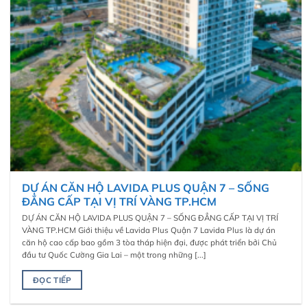
DỰ ÁN CĂN HỘ LAVIDA PLUS QUẬN 7 – SỐNG
ĐẲNG CẤP TẠI VỊ TRÍ VÀNG TP.HCM
DỰ ÁN CĂN HỘ LAVIDA PLUS QUẬN 7 – SỐNG ĐẲNG CẤP TẠI VỊ TRÍ
VÀNG TP.HCM Giới thiệu về Lavida Plus Quận 7 Lavida Plus là dự án
căn hộ cao cấp bao gồm 3 tòa tháp hiện đại, được phát triển bởi Chủ
đầu tư Quốc Cường Gia Lai – một trong những [...]
ĐỌC TIẾP