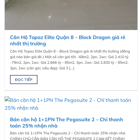
Căn Hộ Topaz Elite Quận 8 – Block Dragon giá rẻ
nhất thị trường
Căn Hộ Topaz Elite Quận 8 – Block Dragon giá rẻ nhất thị trường (đăng
giá nào bán giá đó ) Một số căn giá tốt: -68m2, 2pn, 2wc: Giá 2.410 tỷ
-79m2, 2pn, 2wc: Giá 2,666 tỷ – 85m2, 3pn, 2wc: Giá 2,830 tỷ – 85m2,
3pn, 2wc (căn góc siêu đẹp): Giá 3 [...]
ĐỌC TIẾP
Bán căn hộ 1+1PN The Pegasuite 2 – Chỉ thanh
toán 25% nhận nhà
Bán căn hộ 1+1PN The Pegasuite 2 – Chỉ thanh toán 25% nhận nhà
CHÍNH CHỦ CẦN BÁN CĂN HỘ THE PEGASUITE 2 CAM KẾT CHÍNH