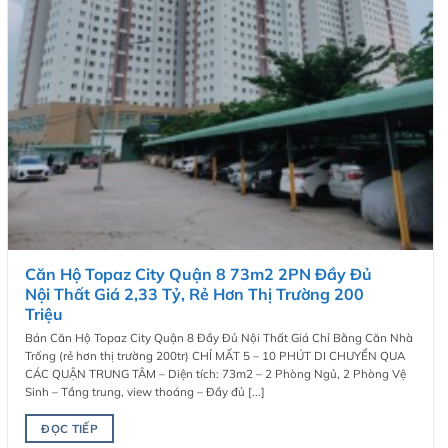
Căn Hộ Topaz City Quận 8 73m2 2PN Đầy Đủ
Nội Thất Giá 2,33 Tỷ, Rẻ Hơn Thị Trường 200
Triệu
Bán Căn Hộ Topaz City Quận 8 Đầy Đủ Nội Thất Giá Chỉ Bằng Căn Nhà
Trống (rẻ hơn thị trường 200tr) CHỈ MẤT 5 – 10 PHÚT DI CHUYỂN QUA
CÁC QUẬN TRUNG TÂM – Diện tích: 73m2 – 2 Phòng Ngủ, 2 Phòng Vệ
Sinh – Tầng trung, view thoáng – Đầy đủ [...]
ĐỌC TIẾP