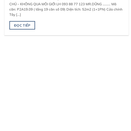
CHỦ – KHÔNG QUA MÔI GIỚI LH 093 88 77 123 MR.DŨNG ………. Mã
căn: P2A19.09 ( tầng 19 căn số 09) Diện tích: 52m2 (1+1PN) Cửa chính
Tây [...]
ĐỌC TIẾP