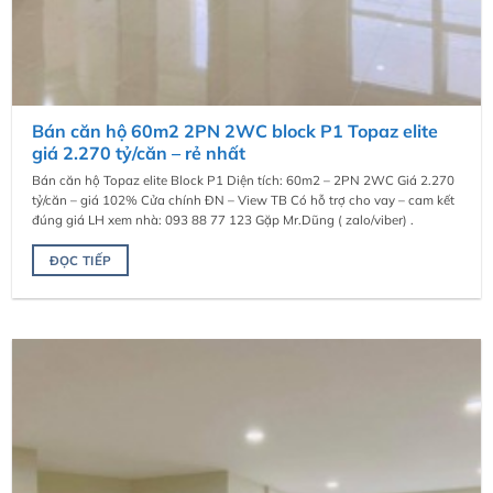
Bán căn hộ 60m2 2PN 2WC block P1 Topaz elite
giá 2.270 tỷ/căn – rẻ nhất
Bán căn hộ Topaz elite Block P1 Diện tích: 60m2 – 2PN 2WC Giá 2.270
tỷ/căn – giá 102% Cửa chính ĐN – View TB Có hỗ trợ cho vay – cam kết
đúng giá LH xem nhà: 093 88 77 123 Gặp Mr.Dũng ( zalo/viber) .
ĐỌC TIẾP