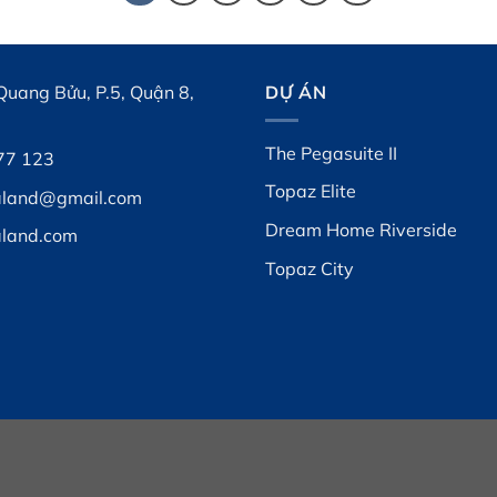
Quang Bửu, P.5, Quận 8,
DỰ ÁN
The Pegasuite II
77 123
Topaz Elite
aland@gmail.com
Dream Home Riverside
aland.com
Topaz City