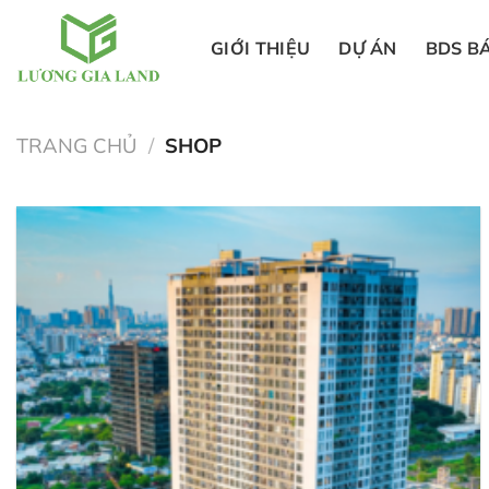
GIỚI THIỆU
DỰ ÁN
BDS B
Bỏ
qua
TRANG CHỦ
/
SHOP
nội
dung