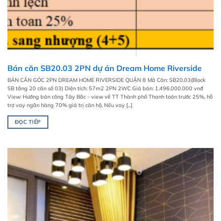
Bán căn SB20.03 2PN dự án Dream Home Riverside
BÁN CĂN GÓC 2PN DREAM HOME RIVERSIDE QUẬN 8 Mã Căn: SB20.03(Block
SB tầng 20 căn số 03) Diện tích: 57m2 2PN 2WC Giá bán: 1.496.000.000 vnđ
View: Hướng bán công Tây Bắc – view về TT Thành phố Thanh toán trước 25%, hỗ
trợ vay ngân hàng 70% giá trị căn hộ, Nếu vay [...]
ĐỌC TIẾP