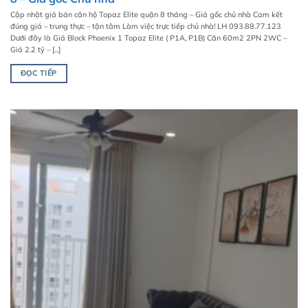
Cập nhật giá bán căn hộ Topaz Elite quận 8 tháng – Giá gốc chủ nhà Cam kết
đúng giá – trung thực – tận tâm Làm việc trực tiếp chủ nhà! LH 093.88.77.123
Dưới đây là Giá Block Phoenix 1 Topaz Elite ( P1A, P1B) Căn 60m2 2PN 2WC –
Giá 2.2 tỷ – [...]
ĐỌC TIẾP