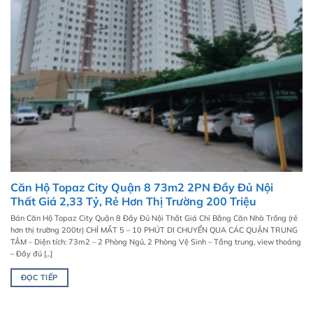
Căn Hộ Topaz City Quận 8 73m2 2PN Đầy Đủ Nội
Thất Giá 2,33 Tỷ, Rẻ Hơn Thị Trường 200 Triệu
Bán Căn Hộ Topaz City Quận 8 Đầy Đủ Nội Thất Giá Chỉ Bằng Căn Nhà Trống (rẻ
hơn thị trường 200tr) CHỈ MẤT 5 – 10 PHÚT DI CHUYỂN QUA CÁC QUẬN TRUNG
TÂM – Diện tích: 73m2 – 2 Phòng Ngủ, 2 Phòng Vệ Sinh – Tầng trung, view thoáng
– Đầy đủ [...]
ĐỌC TIẾP