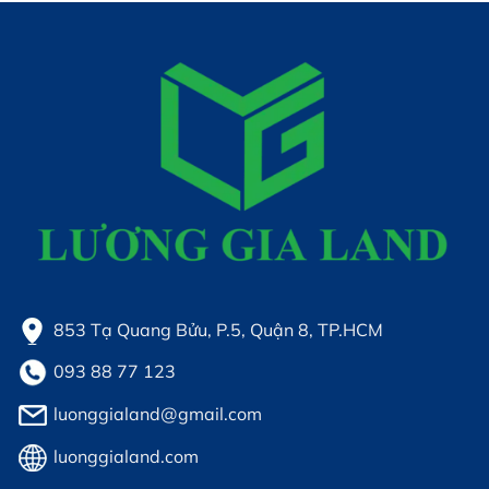
853 Tạ Quang Bửu, P.5, Quận 8, TP.HCM
093 88 77 123
luonggialand@gmail.com
luonggialand.com