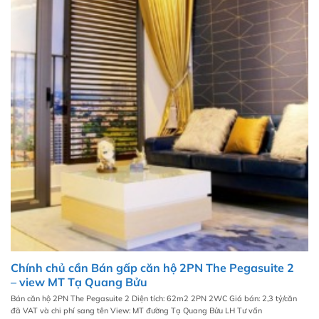
Chính chủ cần Bán gấp căn hộ 2PN The Pegasuite 2
– view MT Tạ Quang Bửu
Bán căn hộ 2PN The Pegasuite 2 Diện tích: 62m2 2PN 2WC Giá bán: 2,3 tỷ/căn
đã VAT và chi phí sang tên View: MT đường Tạ Quang Bửu LH Tư vấn