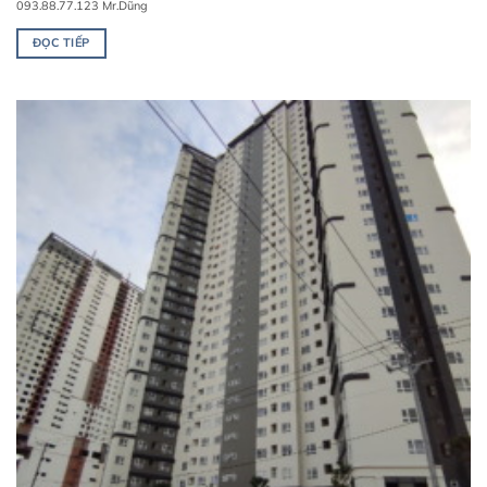
093.88.77.123 Mr.Dũng
ĐỌC TIẾP