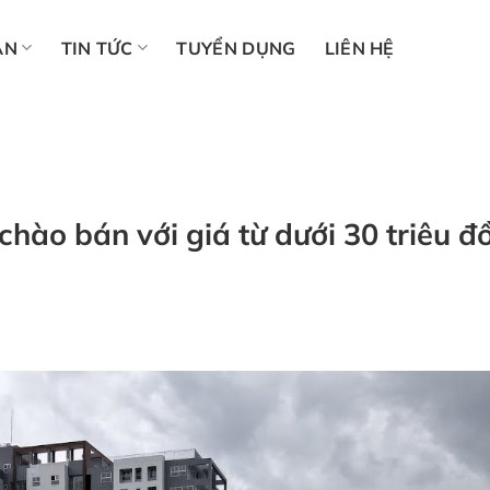
ÁN
TIN TỨC
TUYỂN DỤNG
LIÊN HỆ
ào bán với giá từ dưới 30 triêu đ