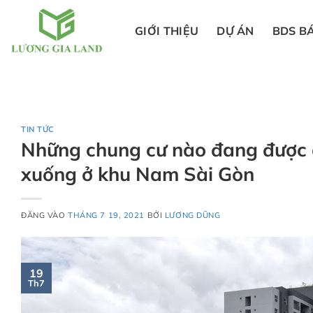
Bỏ
qua
GIỚI THIỆU
DỰ ÁN
BDS B
nội
dung
TIN TỨC
Những chung cư nào đang được ch
xuống ở khu Nam Sài Gòn
ĐĂNG VÀO
THÁNG 7 19, 2021
BỞI
LƯƠNG DŨNG
19
Th7