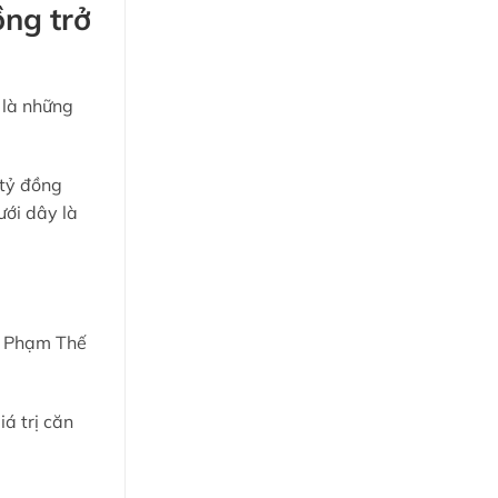
ồng trở
 là những
 tỷ đồng
ưới dây là
g Phạm Thế
á trị căn