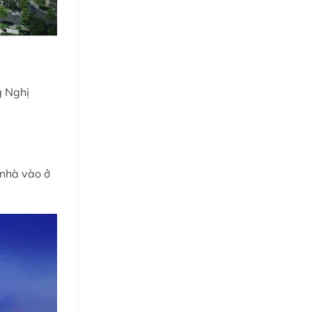
g Nghị
 nhà vào ở