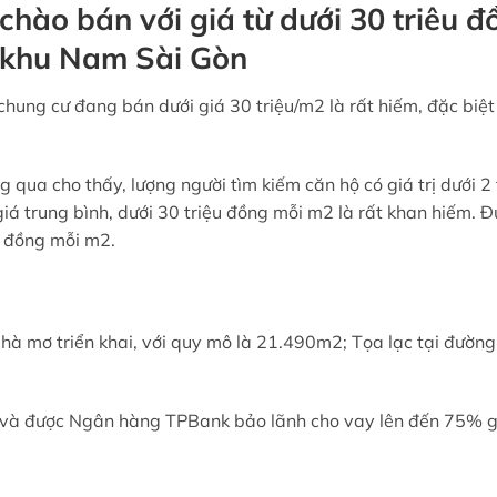
ào bán với giá từ dưới 30 triêu đ
 khu Nam Sài Gòn
 chung cư đang bán dưới giá 30 triệu/m2 là rất hiếm, đặc biệt
g qua cho thấy, lượng người tìm kiếm căn hộ có giá trị dưới 2
á trung bình, dưới 30 triệu đồng mỗi m2 là rất khan hiếm. Đ
u đồng mỗi m2.
à mơ triển khai, với quy mô là 21.490m2; Tọa lạc tại đườn
và được Ngân hàng TPBank bảo lãnh cho vay lên đến 75% gi