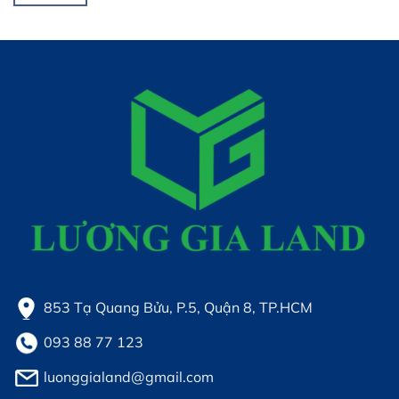
853 Tạ Quang Bửu, P.5, Quận 8, TP.HCM
093 88 77 123
luonggialand@gmail.com