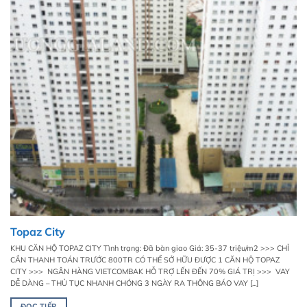
Topaz City
KHU CĂN HỘ TOPAZ CITY Tình trạng: Đã bàn giao Giá: 35-37 triệu/m2 >>> CHỈ
CẦN THANH TOÁN TRƯỚC 800TR CÓ THỂ SỞ HỮU ĐƯỢC 1 CĂN HỘ TOPAZ
CITY >>> NGÂN HÀNG VIETCOMBAK HỖ TRỢ LẾN ĐẾN 70% GIÁ TRỊ >>> VAY
DỄ DÀNG – THỦ TỤC NHANH CHÓNG 3 NGÀY RA THÔNG BÁO VAY [...]
ĐỌC TIẾP