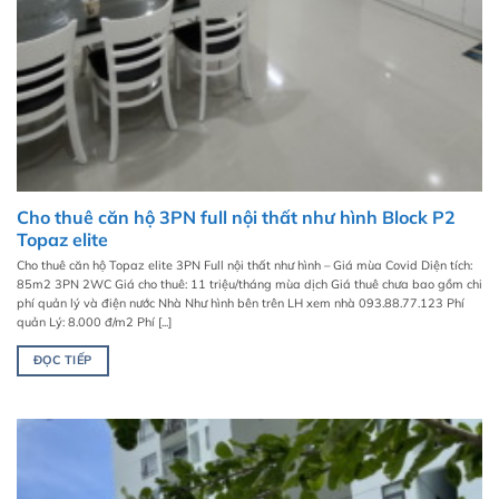
Cho thuê căn hộ 3PN full nội thất như hình Block P2
Topaz elite
Cho thuê căn hộ Topaz elite 3PN Full nội thất như hình – Giá mùa Covid Diện tích:
85m2 3PN 2WC Giá cho thuê: 11 triệu/tháng mùa dịch Giá thuê chưa bao gồm chi
phí quản lý và điện nước Nhà Như hình bên trên LH xem nhà 093.88.77.123 Phí
quản Lý: 8.000 đ/m2 Phí [...]
ĐỌC TIẾP