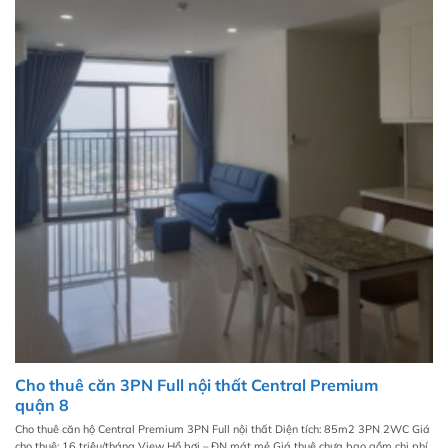
Cho thuê căn 3PN Full nội thất Central Premium
quận 8
Cho thuê căn hộ Central Premium 3PN Full nội thất Diện tích: 85m2 3PN 2WC Giá
cho thuê: 16 triệu/tháng View Hồ bơi – ĐN mát mẻ Giá thuê chưa bao gồm chi phí