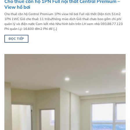
Cho thuê căn hộ 1PN Full nội thất Central Premium –
View hồ bơi
Cho thuê căn hộ Central Premium 1PN view hồ bơi Full nội thất Diện tích: 51m2
1PN 1WC Giá cho thuê: 11 triệu/tháng mùa dịch Giá thuê chưa bao gồm chi phí
quản lý và điện nước Cam kết nhà Như hình bên trên LH xem nhà 093.88.77.123
Phí quản Lý: 16.600 đ/m2 Phí để [...]
ĐỌC TIẾP