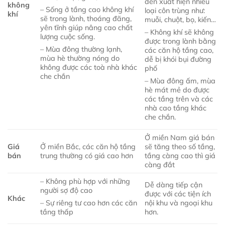
đến xuất hiện nhiều
không
– Sống ở tầng cao không khí
loại côn trùng như:
khí
sẽ trong lành, thoáng đãng,
muỗi, chuột, bọ, kiến…
yên tĩnh giúp nâng cao chất
– Không khí sẽ không
lượng cuộc sống.
được trong lành bằng
– Mùa đông thường lạnh,
các căn hộ tầng cao,
mùa hè thường nóng do
dễ bị khói bụi đường
không được các toà nhà khác
phố
che chắn
– Mùa đông ấm, mùa
hè mát mẻ do được
các tầng trên và các
nhà cao tầng khác
che chắn.
Ở miền Nam giá bán
Giá
Ở miền Bắc, các căn hộ tầng
sẽ tăng theo số tầng,
bán
trung thường có giá cao hơn
tầng càng cao thì giá
càng đắt
– Không phù hợp với những
Dễ dàng tiếp cận
người sợ độ cao
được với các tiện ích
Khác
nội khu và ngoại khu
– Sự riêng tư cao hơn các căn
hơn.
tầng thấp