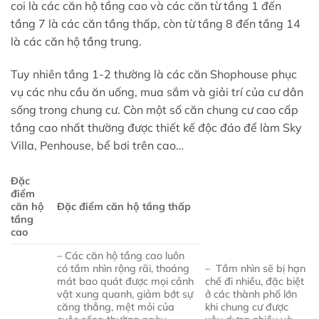
coi là các căn hộ tầng cao và các căn từ tầng 1 đến
tầng 7 là các căn tầng thấp, còn từ tầng 8 đến tầng 14
là các căn hộ tầng trung.
Tuy nhiên tầng 1-2 thường là các căn Shophouse phục
vụ các nhu cầu ăn uống, mua sắm và giải trí của cư dân
sống trong chung cư. Còn một số căn chung cư cao cấp
tầng cao nhất thường được thiết kế độc đáo để làm Sky
Villa, Penhouse, bể bơi trên cao…
Đặc
điểm
căn hộ
Đặc điểm căn hộ tầng thấp
tầng
cao
– Các căn hộ tầng cao luôn
có tầm nhìn rộng rãi, thoáng
– Tầm nhìn sẽ bị hạn
mát bao quát được mọi cảnh
chế đi nhiều, đặc biệt
vật xung quanh, giảm bớt sự
ở các thành phố lớn
căng thẳng, mệt mỏi của
khi chung cư được