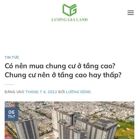
Bỏ
qua
nội
dung
TIN TỨC
Có nên mua chung cư ở tầng cao?
Chung cư nên ở tầng cao hay thấp?
ĐĂNG VÀO
THÁNG 7 6, 2022
BỞI
LƯƠNG DŨNG
06
Th7