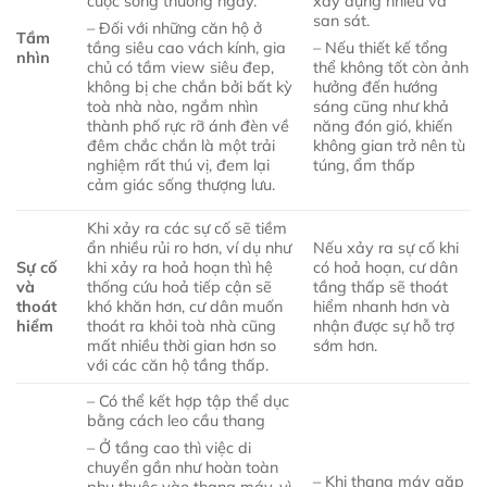
cuộc sống thường ngày.
xây dựng nhiều và
san sát.
– Đối với những căn hộ ở
Tầm
tầng siêu cao vách kính, gia
– Nếu thiết kế tổng
nhìn
chủ có tầm view siêu đep,
thể không tốt còn ảnh
không bị che chắn bởi bất kỳ
hưởng đến hướng
toà nhà nào, ngắm nhìn
sáng cũng như khả
thành phố rực rỡ ánh đèn về
năng đón gió, khiến
đêm chắc chắn là một trải
không gian trở nên tù
nghiệm rất thú vị, đem lại
túng, ẩm thấp
cảm giác sống thượng lưu.
Khi xảy ra các sự cố sẽ tiềm
ẩn nhiều rủi ro hơn, ví dụ như
Nếu xảy ra sự cố khi
Sự cố
khi xảy ra hoả hoạn thì hệ
có hoả hoạn, cư dân
và
thống cứu hoả tiếp cận sẽ
tầng thấp sẽ thoát
thoát
khó khăn hơn, cư dân muốn
hiểm nhanh hơn và
hiểm
thoát ra khỏi toà nhà cũng
nhận được sự hỗ trợ
mất nhiều thời gian hơn so
sớm hơn.
với các căn hộ tầng thấp.
– Có thể kết hợp tập thể dục
bằng cách leo cầu thang
– Ở tầng cao thì việc di
chuyển gần như hoàn toàn
– Khi thang máy gặp
phụ thuộc vào thang máy, vì