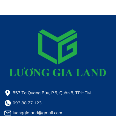
853 Tạ Quang Bửu, P.5, Quận 8, TP.HCM
093 88 77 123
luonggialand@gmail.com