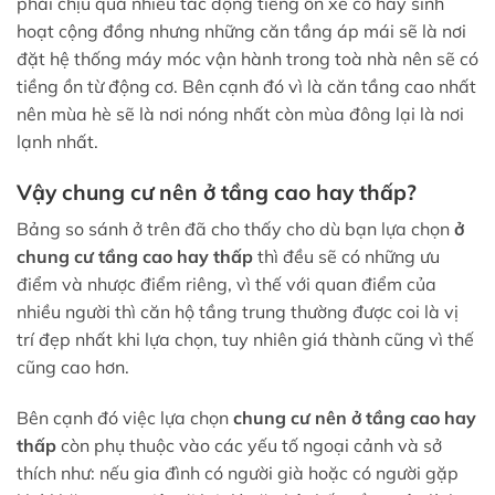
phải chịu quá nhiều tác động tiếng ồn xe cô hay sinh
hoạt cộng đồng nhưng những căn tầng áp mái sẽ là nơi
đặt hệ thống máy móc vận hành trong toà nhà nên sẽ có
tiềng ồn từ động cơ. Bên cạnh đó vì là căn tầng cao nhất
nên mùa hè sẽ là nơi nóng nhất còn mùa đông lại là nơi
lạnh nhất.
Vậy chung cư nên ở tầng cao hay thấp?
Bảng so sánh ở trên đã cho thấy cho dù bạn lựa chọn
ở
chung cư tầng cao hay thấp
thì đều sẽ có những ưu
điểm và nhược điểm riêng, vì thế với quan điểm của
nhiều người thì căn hộ tầng trung thường được coi là vị
trí đẹp nhất khi lựa chọn, tuy nhiên giá thành cũng vì thế
cũng cao hơn.
Bên cạnh đó việc lựa chọn
chung cư nên ở tầng cao hay
thấp
còn phụ thuộc vào các yếu tố ngoại cảnh và sở
thích như: nếu gia đình có người già hoặc có người gặp