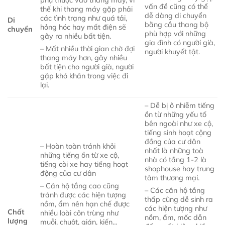
vấn đề cũng có thể
thế khi thang máy gặp phải
dễ dàng di chuyển
các tình trạng như quá tải,
Di
bằng cầu thang bộ
hỏng hóc hay mất điện sẽ
chuyển
phù hợp với những
gây ra nhiều bất tiện.
gia đình có người già,
– Mất nhiều thời gian chờ đợi
người khuyết tật.
thang máy hơn, gây nhiều
bất tiện cho người già, người
gặp khó khăn trong việc đi
lại.
– Dễ bị ô nhiễm tiếng
ồn từ những yếu tố
bên ngoài như xe cộ,
tiếng sinh hoạt cộng
đồng của cư dân
– Hoàn toàn tránh khỏi
nhất là những toà
những tiếng ồn từ xe cộ,
nhà có tầng 1-2 là
tiếng còi xe hay tiếng hoạt
shophouse hay trung
động của cư dân
tâm thương mại.
– Căn hộ tầng cao cũng
– Các căn hộ tầng
tránh được các hiện tượng
thấp cũng dễ sinh ra
nồm, ẩm nên hạn chế được
các hiện tượng như
Chất
nhiều loài côn trùng như
nồm, ẩm, mốc dẫn
lượng
muỗi, chuột, gián, kiến…