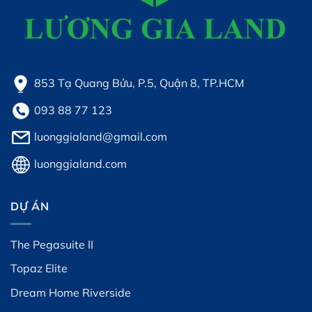
853 Tạ Quang Bửu, P.5, Quận 8, TP.HCM
093 88 77 123
luonggialand@gmail.com
luonggialand.com
DỰ ÁN
The Pegasuite II
Topaz Elite
Dream Home Riverside