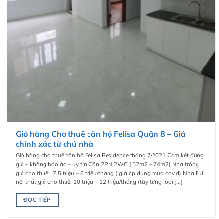
Giỏ hàng Cho thuê căn hộ Felisa Quận 8 – Giá
chính xác từ chủ nhà
Giỏ hàng cho thuê căn hộ Felisa Residence tháng 7/2021 Cam kết đúng
giá – không báo ảo – uy tín Căn 2PN 2WC ( 52m2 – 74m2) Nhà trống
giá cho thuê: 7,5 triệu – 8 triệu/tháng ( giá áp dụng mùa covid) Nhà Full
nội thất giá cho thuê: 10 triệu – 12 triệu/tháng (tùy từng loại [...]
ĐỌC TIẾP