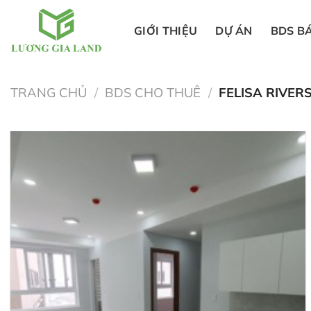
Bỏ
qua
GIỚI THIỆU
DỰ ÁN
BDS B
nội
dung
TRANG CHỦ
/
BDS CHO THUÊ
/
FELISA RIVER