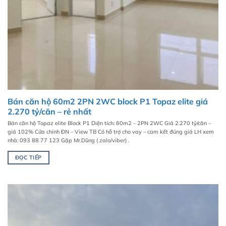
Bán căn hộ 60m2 2PN 2WC block P1 Topaz elite giá
2.270 tỷ/căn – rẻ nhất
Bán căn hộ Topaz elite Block P1 Diện tích: 60m2 – 2PN 2WC Giá 2.270 tỷ/căn –
giá 102% Cửa chính ĐN – View TB Có hỗ trợ cho vay – cam kết đúng giá LH xem
nhà: 093 88 77 123 Gặp Mr.Dũng ( zalo/viber) .
ĐỌC TIẾP