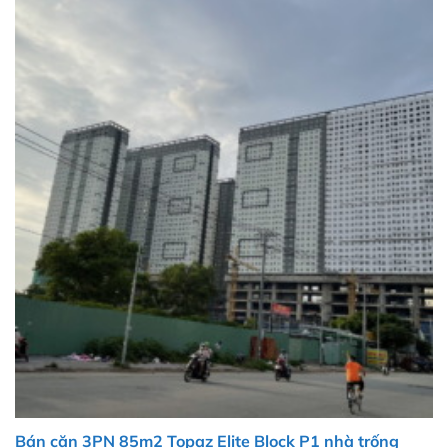
Bán căn 3PN 85m2 Topaz Elite Block P1 nhà trống