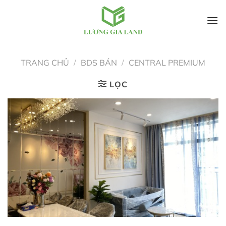
Bỏ
qua
TRANG CHỦ
/
BDS BÁN
/
CENTRAL PREMIUM
nội
dung
LỌC