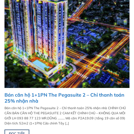
Bán căn hộ 1+1PN The Pegasuite 2 – Chỉ thanh toán
25% nhận nhà
Bán căn hộ 1+1PN The Pegasuite 2 – Chỉ thanh toán 25% nhận nhà CHÍNH CHỦ
CẦN BÁN CĂN HỘ THE PEGASUITE 2 CAM KẾT CHÍNH CHỦ – KHÔNG QUA MÔI
GIỚI LH 093 88 77 123 MR.DŨNG ………. Mã căn: P2A19.09 ( tầng 19 căn số 09)
Diện tích: 52m2 (1+1PN) Cửa chính Tây [...]
ĐỌC TIẾP