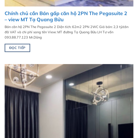
Chính chủ cần Bán gấp căn hộ 2PN The Pegasuite 2
– view MT Tạ Quang Bửu
Bán căn hộ 2PN The Pegasuite 2 Diện tích: 62m2 2PN 2WC Giá bán: 2,3 tỷ/căn
đã VAT và chi phí sang tên View: MT đường Tạ Quang Bửu LH Tư vấn
093.88.77.123 Mr.Dũng
ĐỌC TIẾP