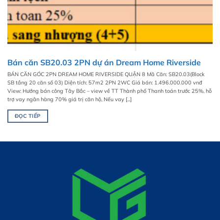
Bán căn SB20.03 2PN dự án Dream Home Riverside
BÁN CĂN GÓC 2PN DREAM HOME RIVERSIDE QUẬN 8 Mã Căn: SB20.03(Block
SB tầng 20 căn số 03) Diện tích: 57m2 2PN 2WC Giá bán: 1.496.000.000 vnđ
View: Hướng bán công Tây Bắc – view về TT Thành phố Thanh toán trước 25%, hỗ
trợ vay ngân hàng 70% giá trị căn hộ, Nếu vay [...]
ĐỌC TIẾP