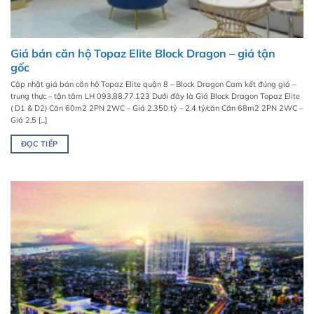
Giá bán căn hộ Topaz Elite Block Dragon – giá tận
gốc
Cập nhật giá bán căn hộ Topaz Elite quận 8 – Block Dragon Cam kết đúng giá –
trung thực – tận tâm LH 093.88.77.123 Dưới đây là Giá Block Dragon Topaz Elite
( D1 & D2) Căn 60m2 2PN 2WC – Giá 2.350 tỷ – 2.4 tỷ/căn Căn 68m2 2PN 2WC –
Giá 2,5 [...]
ĐỌC TIẾP