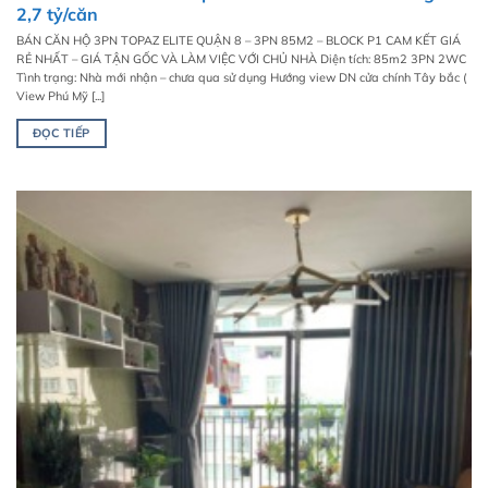
2,7 tỷ/căn
BÁN CĂN HỘ 3PN TOPAZ ELITE QUẬN 8 – 3PN 85M2 – BLOCK P1 CAM KẾT GIÁ
RẺ NHẤT – GIÁ TẬN GỐC VÀ LÀM VIỆC VỚI CHỦ NHÀ Diện tích: 85m2 3PN 2WC
Tình trạng: Nhà mới nhận – chưa qua sử dụng Hướng view DN cửa chính Tây bắc (
View Phú Mỹ [...]
ĐỌC TIẾP