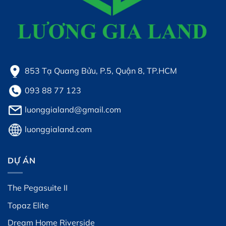
853 Tạ Quang Bửu, P.5, Quận 8, TP.HCM
093 88 77 123
luonggialand@gmail.com
luonggialand.com
DỰ ÁN
The Pegasuite II
Topaz Elite
Dream Home Riverside