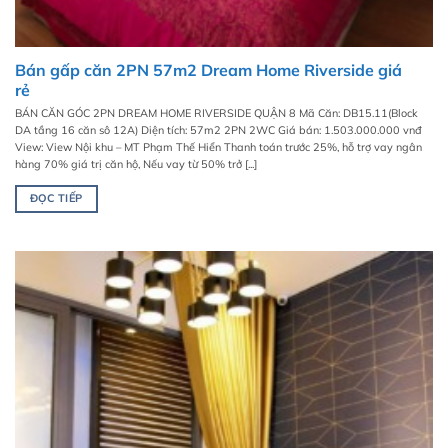
Bán gấp căn 2PN 57m2 Dream Home Riverside giá
rẻ
BÁN CĂN GÓC 2PN DREAM HOME RIVERSIDE QUẬN 8 Mã Căn: DB15.11(Block
DA tầng 16 căn sô 12A) Diện tích: 57m2 2PN 2WC Giá bán: 1.503.000.000 vnđ
View: View Nội khu – MT Phạm Thế Hiển Thanh toán trước 25%, hỗ trợ vay ngân
hàng 70% giá trị căn hộ, Nếu vay từ 50% trở [...]
ĐỌC TIẾP