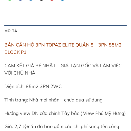
MÔ TẢ
BÁN CĂN HỘ 3PN TOPAZ ELITE QUẬN 8 – 3PN 85M2 –
BLOCK P1
CAM KẾT GIÁ RẺ NHẤT – GIÁ TẬN GỐC VÀ LÀM VIỆC
VỚI CHỦ NHÀ
Diện tích: 85m2 3PN 2WC
Tình trạng: Nhà mới nhận – chưa qua sử dụng
Hướng view DN cửa chính Tây bắc ( View Phú Mỹ Hưng)
Giá: 2,7 tỷ/căn đã bao gồm các chi phí sang tên công