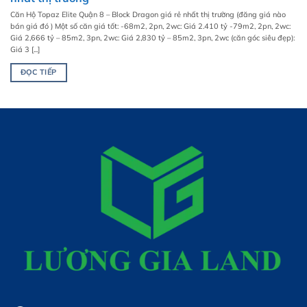
Căn Hộ Topaz Elite Quận 8 – Block Dragon giá rẻ nhất thị trường (đăng giá nào
bán giá đó ) Một số căn giá tốt: -68m2, 2pn, 2wc: Giá 2.410 tỷ -79m2, 2pn, 2wc:
Giá 2,666 tỷ – 85m2, 3pn, 2wc: Giá 2,830 tỷ – 85m2, 3pn, 2wc (căn góc siêu đẹp):
Giá 3 [...]
ĐỌC TIẾP