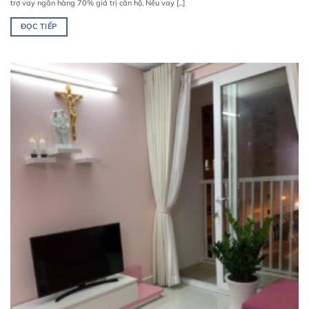
trợ vay ngân hàng 70% giá trị căn hộ, Nếu vay [...]
ĐỌC TIẾP