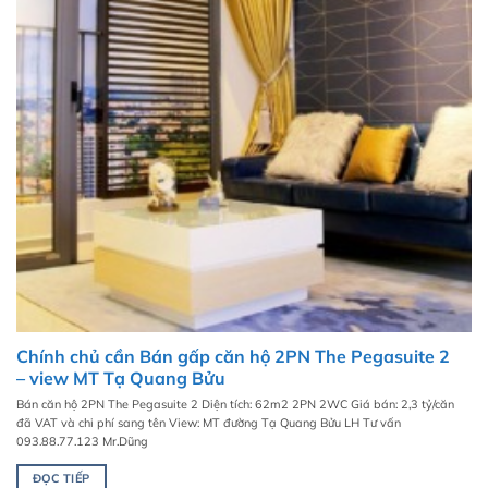
Chính chủ cần Bán gấp căn hộ 2PN The Pegasuite 2
– view MT Tạ Quang Bửu
Bán căn hộ 2PN The Pegasuite 2 Diện tích: 62m2 2PN 2WC Giá bán: 2,3 tỷ/căn
đã VAT và chi phí sang tên View: MT đường Tạ Quang Bửu LH Tư vấn
093.88.77.123 Mr.Dũng
ĐỌC TIẾP