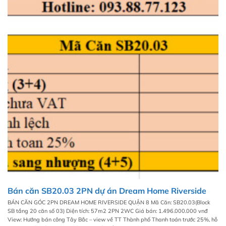
Bán căn SB20.03 2PN dự án Dream Home Riverside
BÁN CĂN GÓC 2PN DREAM HOME RIVERSIDE QUẬN 8 Mã Căn: SB20.03(Block
SB tầng 20 căn số 03) Diện tích: 57m2 2PN 2WC Giá bán: 1.496.000.000 vnđ
View: Hướng bán công Tây Bắc – view về TT Thành phố Thanh toán trước 25%, hỗ