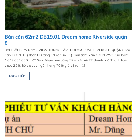
Bán căn 62m2 DB19.01 Dream home Riverside quận
8
BÁN CĂN 2PN 62m2 VIEW TRUNG TÂM DREAM HOME RIVERSIDE QUẬN 8 Mã
Căn: DB19.01 (Block DB tầng 19 căn số 01) Diện tích: 62m2 2PN 2WC Giá bán:
1.645.000.000 vnđ View: View ban công TB – nhìn về TT thành phố Thanh toán
trước 25%, hỗ trợ vay ngân hàng 70% giá trị căn [...]
ĐỌC TIẾP