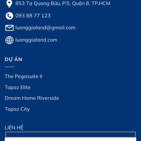
853 Tạ Quang Bửu, P.5, Quận 8, TP.HCM
093 88 77 123
luonggialand@gmail.com
luonggialand.com
DỰ ÁN
The Pegasuite II
Topaz Elite
Dream Home Riverside
Topaz City
LIÊN HỆ